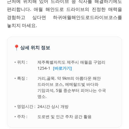
근처에 위치해 있어 드라이브 중 식사를 해결하기에도
편리합니다. 애월 해안도로 드라이브의 진정한 매력을
경험하고 싶다면 하귀애월해안도로드라이브코스를
놓치지 마세요.
📍
상세 위치 정보
• 위치 :
제주특별자치도 제주시 애월읍 구엄리
1254-1
[바로가기]
• 특징 :
거리,골목. 약 9km의 아름다운 해안
드라이브 코스, 에메랄드빛 바다와
기암괴석, 5월 중순부터 피어나는 수국
명소.
• 영업시간 :
24시간 상시 개방
• 주차 :
도로변 및 인근 주차 공간 활용