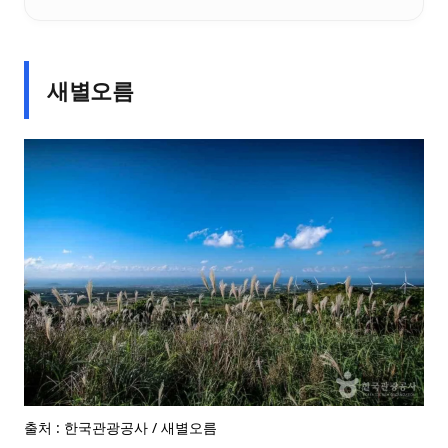
새별오름
출처 : 한국관광공사 / 새별오름