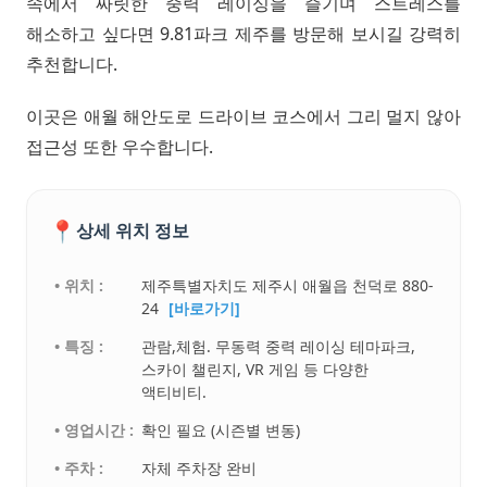
속에서 짜릿한 중력 레이싱을 즐기며 스트레스를
해소하고 싶다면 9.81파크 제주를 방문해 보시길 강력히
추천합니다.
이곳은 애월 해안도로 드라이브 코스에서 그리 멀지 않아
접근성 또한 우수합니다.
📍
상세 위치 정보
• 위치 :
제주특별자치도 제주시 애월읍 천덕로 880-
24
[바로가기]
• 특징 :
관람,체험. 무동력 중력 레이싱 테마파크,
스카이 챌린지, VR 게임 등 다양한
액티비티.
• 영업시간 :
확인 필요 (시즌별 변동)
• 주차 :
자체 주차장 완비