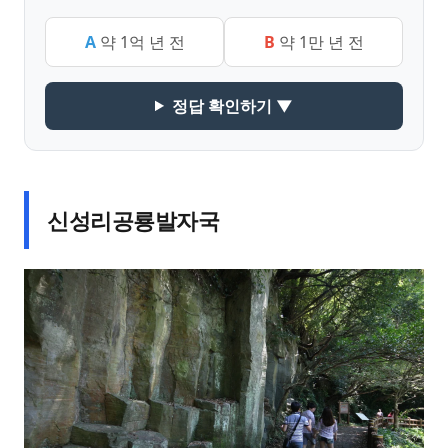
A
약 1억 년 전
B
약 1만 년 전
정답 확인하기 ▼
신성리공룡발자국