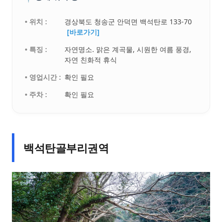
• 위치 :
경상북도 청송군 안덕면 백석탄로 133-70
[바로가기]
• 특징 :
자연명소. 맑은 계곡물, 시원한 여름 풍경,
자연 친화적 휴식
• 영업시간 :
확인 필요
• 주차 :
확인 필요
백석탄골부리권역