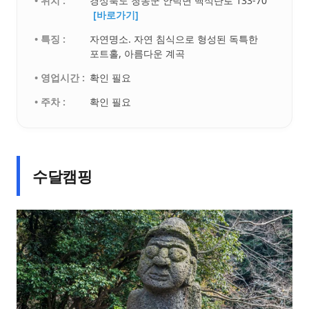
• 위치 :
경상북도 청송군 안덕면 백석탄로 133-70
[바로가기]
• 특징 :
자연명소. 자연 침식으로 형성된 독특한
포트홀, 아름다운 계곡
• 영업시간 :
확인 필요
• 주차 :
확인 필요
수달캠핑