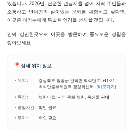
있습니다. 2026년, 단순한 관광지를 넘어 지역 주민들과
소통하고 안덕면의 살아있는 문화를 체험하고 싶다면,
이곳은 여러분에게 특별한 영감을 선사할 것입니다.
안덕 갈만한곳으로 이곳을 방문하여 풍요로운 경험을
쌓아보세요.
📍
상세 위치 정보
• 위치 :
경상북도 청송군 안덕면 백석탄로 541-21
백석탄골부리권역 활성화센터
[바로가기]
• 특징 :
체험마을. 지역 문화 체험, 특산물 판매
• 영업시간 :
확인 필요
• 주차 :
확인 필요