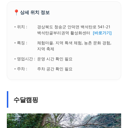
📍
상세 위치 정보
• 위치 :
경상북도 청송군 안덕면 백석탄로 541-21
백석탄골부리권역 활성화센터
[바로가기]
• 특징 :
체험마을. 지역 특색 체험, 농촌 문화 경험,
지역 축제
• 영업시간 :
운영 시간 확인 필요
• 주차 :
주차 공간 확인 필요
수달캠핑