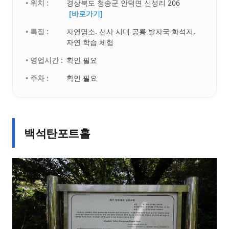
• 위치 :
경상북도 청송군 안덕면 신성리 206
[바로가기]
• 특징 :
자연명소. 선사 시대 공룡 발자국 화석지,
자연 학습 체험
• 영업시간 :
확인 필요
• 주차 :
확인 필요
백석탄포트홀