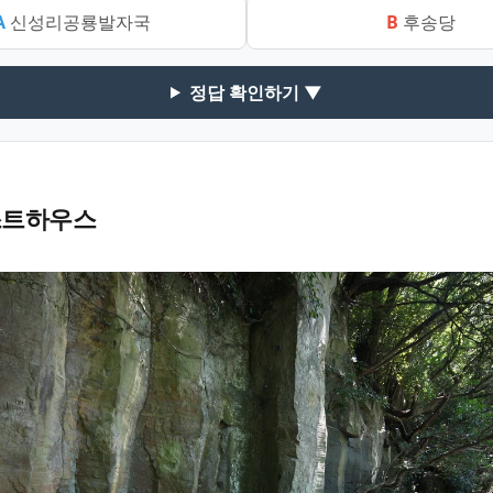
A
신성리공룡발자국
B
후송당
정답 확인하기 ▼
스트하우스