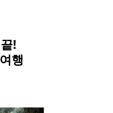
끝!
 여행