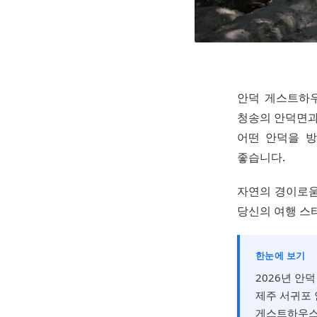
안덕 게스트하우
청송의 안덕면과 
어떤 안덕을 방
좋습니다.
자연의 경이로움
당신의 여행 스
한눈에 보기
2026년 안
제주 서귀포 
게스트하우스