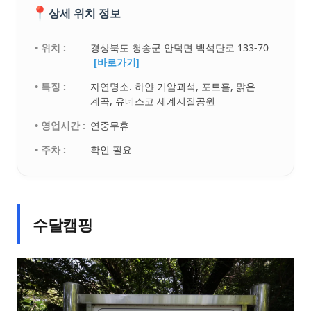
📍
상세 위치 정보
• 위치 :
경상북도 청송군 안덕면 백석탄로 133-70
[바로가기]
• 특징 :
자연명소. 하얀 기암괴석, 포트홀, 맑은
계곡, 유네스코 세계지질공원
• 영업시간 :
연중무휴
• 주차 :
확인 필요
수달캠핑