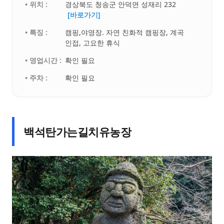
• 위치 :
경상북도 청송군 안덕면 성재리 232
[바로가기]
• 특징 :
캠핑,야영장. 자연 친화적 캠핑장, 계곡
인접, 고요한 휴식
• 영업시간 :
확인 필요
• 주차 :
확인 필요
백석탄가는길치유농장