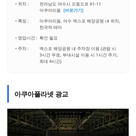
• 위치 :
전라남도 여수시 오동도로 61-11
아쿠아리움
[바로가기]
• 특징 :
아쿠아리움. 여수 엑스포 해양공원 내 위치,
한국적 테마
• 영업시간 :
확인 필요
• 주차 :
엑스포 해양공원 내 주차장 이용 (관람 시
3시간 무료, 부대시설 이용 시 1시간 추가,
최대 4시간)
아쿠아플라넷 광교