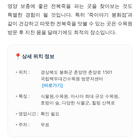
영양 보충에 좋은 전복죽을 파는 곳을 찾아보는 것도
특별한 경험이 될 것입니다. 특히 ‘죽이야기 봉화점’과
같이 건강하고 따뜻한 전복죽을 맛볼 수 있는 곳은 수목원
방문 후 지친 몸을 달래기에도 최적의 장소입니다.
📍
상세 위치 정보
• 위치 :
경상북도 봉화군 춘양면 춘양로 1501
국립백두대간수목원 방문자센터
[바로가기]
• 특징 :
식물원,수목원. 아시아 최대 규모 수목원,
호랑이 숲, 다양한 식물군, 힐링 산책로
• 영업시간 :
확인 필요
• 주차 :
무료