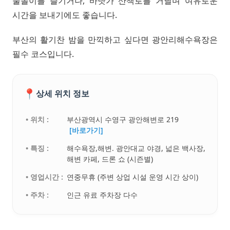
물놀이를 즐기거나, 바닷가 산책로를 거닐며 여유로운
시간을 보내기에도 좋습니다.
부산의 활기찬 밤을 만끽하고 싶다면 광안리해수욕장은
필수 코스입니다.
📍
상세 위치 정보
• 위치 :
부산광역시 수영구 광안해변로 219
[바로가기]
• 특징 :
해수욕장,해변. 광안대교 야경, 넓은 백사장,
해변 카페, 드론 쇼 (시즌별)
• 영업시간 :
연중무휴 (주변 상업 시설 운영 시간 상이)
• 주차 :
인근 유료 주차장 다수