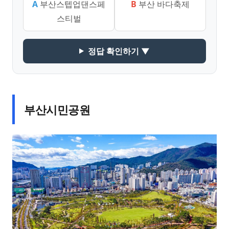
A
부산스텝업댄스페
B
부산 바다축제
스티벌
정답 확인하기 ▼
부산시민공원