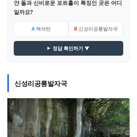
얀 돌과 신비로운 포트홀이 특징인 곳은 어디
일까요?
A
백석탄
B
신성리공룡발자국
정답 확인하기 ▼
신성리공룡발자국