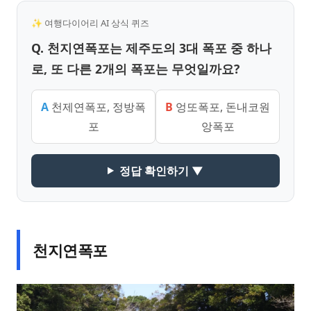
✨ 여행다이어리 AI 상식 퀴즈
Q. 천지연폭포는 제주도의 3대 폭포 중 하나
로, 또 다른 2개의 폭포는 무엇일까요?
A
천제연폭포, 정방폭
B
엉또폭포, 돈내코원
포
앙폭포
정답 확인하기 ▼
천지연폭포