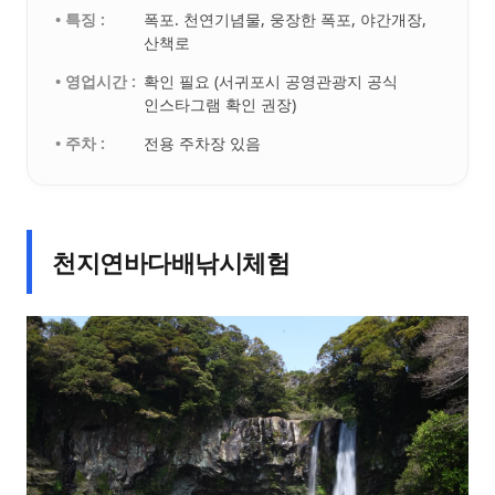
• 특징 :
폭포. 천연기념물, 웅장한 폭포, 야간개장,
산책로
• 영업시간 :
확인 필요 (서귀포시 공영관광지 공식
인스타그램 확인 권장)
• 주차 :
전용 주차장 있음
천지연바다배낚시체험