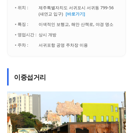
• 위치 :
제주특별자치도 서귀포시 서귀동 799-56
(새연교 입구)
[바로가기]
• 특징 :
이색적인 보행교, 해안 산책로, 야경 명소
• 영업시간 :
상시 개방
• 주차 :
서귀포항 공영 주차장 이용
이중섭거리