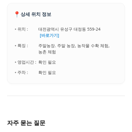
📍
상세 위치 정보
• 위치 :
대전광역시 유성구 대정동 559-24
[바로가기]
• 특징 :
주말농장. 주말 농장, 농작물 수확 체험,
농촌 체험
• 영업시간 :
확인 필요
• 주차 :
확인 필요
자주 묻는 질문