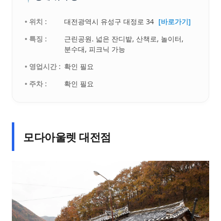
• 위치 :
대전광역시 유성구 대정로 34
[바로가기]
• 특징 :
근린공원. 넓은 잔디밭, 산책로, 놀이터,
분수대, 피크닉 가능
• 영업시간 :
확인 필요
• 주차 :
확인 필요
모다아울렛 대전점