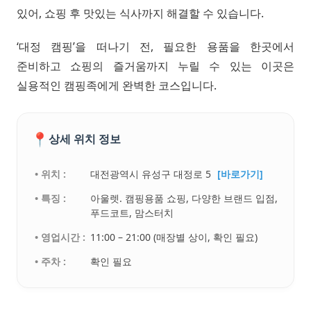
있어, 쇼핑 후 맛있는 식사까지 해결할 수 있습니다.
‘대정 캠핑’을 떠나기 전, 필요한 용품을 한곳에서
준비하고 쇼핑의 즐거움까지 누릴 수 있는 이곳은
실용적인 캠핑족에게 완벽한 코스입니다.
📍
상세 위치 정보
• 위치 :
대전광역시 유성구 대정로 5
[바로가기]
• 특징 :
아울렛. 캠핑용품 쇼핑, 다양한 브랜드 입점,
푸드코트, 맘스터치
• 영업시간 :
11:00 – 21:00 (매장별 상이, 확인 필요)
• 주차 :
확인 필요