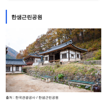
한샘근린공원
출처 : 한국관광공사 / 한샘근린공원