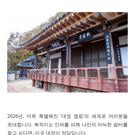
2026년, 더욱 특별해진 ‘대정 캠핑’의 세계로 여러분을
초대합니다. 북적이는 인파를 피해 나만의 아늑한 쉼터를
찾고 싶다면, 이곳 대정이 정답입니다.