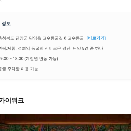
.
 정보
충청북도 단양군 단양읍 고수동굴길 8 고수동굴
[바로가기]
관람,체험. 석회암 동굴의 신비로운 경관, 단양 8경 중 하나
09:00 – 18:00 (계절별 변동 가능)
동굴 주차장 이용 가능
카이워크