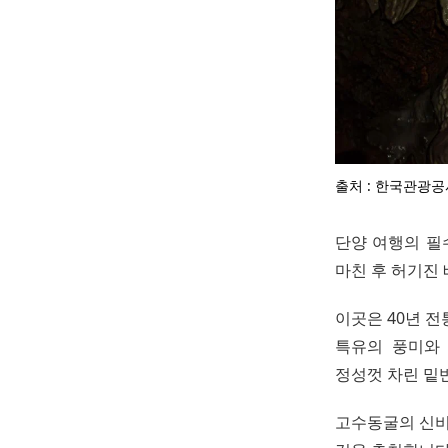
출처 : 한국관광공
단양 여행의 필
마친 후 허기진 
이곳은 40년 
특유의 풍미와 
정성껏 차린 밑
고수동굴의 신비