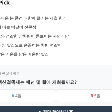
Pick
다운 봄 풍경과 함께 즐기는 제철 한식
의 마늘 떡갈비 전문점
료와 정갈한 상차림이 돋보이는 자연식당
단양 맛집으로 손꼽히는 차반 떡갈비
은 기운을 담은 매운탕 맛집
AI 상식 퀴즈
소백산철쭉제는 매년 몇 월에 개최될까요?
A
4월
B
5월
정답 확인하기 ▼