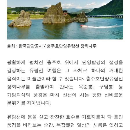
출처 : 한국관광공사 / 충주호단양유람선 장회나루
광활하게 펼쳐진 충주호 위에서 단양팔경의 절경을
감상하는 유람선 여행은 그 자체로 하나의 거대한
움직이는 미술관이라 할 수 있습니다. 충주호단양유람선
장회나루를 출발하여 만나는 옥순봉, 구담봉 등
기암괴석의 풍경은 마치 신선이 사는 듯한 신비로운
분위기를 자아냅니다.
유람선에 몸을 싣고 잔잔한 호수를 가로지르며 탁 트인
풍경을 바라보는 순간, 복잡했던 일상의 시름은 잊히고