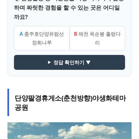
하며 짜릿한 경험을 할 수 있는 곳은 어디일
까요?
A
충주호단양유람선
B
제천 옥순봉 출렁다
장회나루
리
정답 확인하기 ▼
단양팔경휴게소(춘천방향)야생화테마
공원