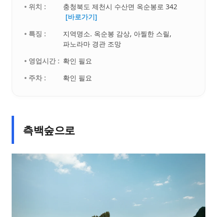
• 위치 :
충청북도 제천시 수산면 옥순봉로 342
[바로가기]
• 특징 :
지역명소. 옥순봉 감상, 아찔한 스릴,
파노라마 경관 조망
• 영업시간 :
확인 필요
• 주차 :
확인 필요
측백숲으로