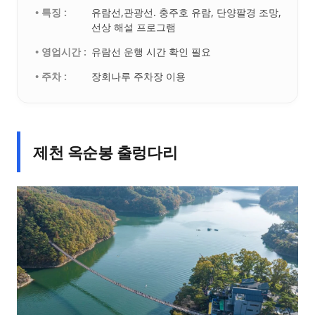
• 특징 :
유람선,관광선. 충주호 유람, 단양팔경 조망,
선상 해설 프로그램
• 영업시간 :
유람선 운행 시간 확인 필요
• 주차 :
장회나루 주차장 이용
제천 옥순봉 출렁다리