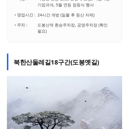
기암괴석, 5월 연등 점등식 행사
• 영업시간 :
24시간 개방 (일몰 후 등산 자제)
• 주차 :
도봉산역 환승주차장, 공영주차장 (확인
필요)
북한산둘레길18구간(도봉옛길)