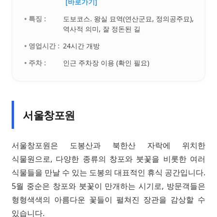
[바로가기]
• 특징 :
도보코스. 왕실 묘역(연산군묘, 정의공주묘),
역사적 의미, 잘 정돈된 길
• 영업시간 :
24시간 개방
• 주차 :
인근 주차장 이용 (확인 필요)
서울창포원
서울창포원은 도봉산과 북한산 자락에 위치한
식물원으로, 다양한 종류의 창포와 붓꽃을 비롯한 여러
식물들을 만날 수 있는 도봉의 대표적인 휴식 공간입니다.
5월 중순은 창포와 붓꽃이 만개하는 시기로, 방문객들은
형형색색의 아름다운 꽃들이 펼쳐진 장관을 감상할 수
있습니다.