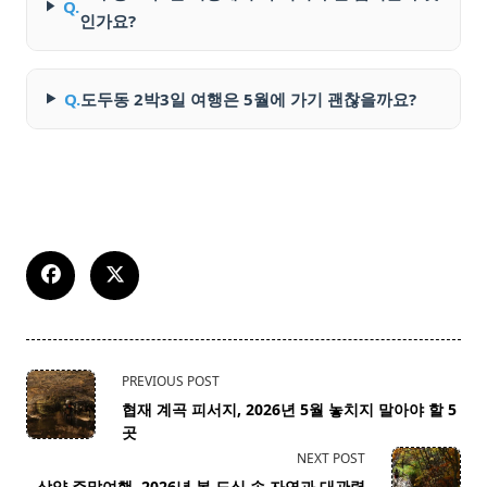
Q.
인가요?
Q.
도두동 2박3일 여행은 5월에 가기 괜찮을까요?
<span
PREVIOUS POST
class="nav-
협재 계곡 피서지, 2026년 5월 놓치지 말아야 할 5
subtitle
곳
screen-
NEXT POST
reader-
삼양 주말여행, 2026년 봄 도심 속 자연과 대관령