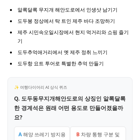
알록달록 무지개 해안도로에서 인생샷 남기기
도두봉 정상에서 탁 트인 제주 바다 조망하기
제주 시민속오일시장에서 현지 먹거리와 쇼핑 즐기
기
도두추억애거리에서 옛 제주 정취 느끼기
도두항 요트 투어로 특별한 추억 만들기
✨ 여행다이어리 AI 상식 퀴즈
Q. 도두동무지개해안도로의 상징인 알록달록
한 경계석은 원래 어떤 용도로 만들어졌을까
요?
A
해양 쓰레기 방지용
B
차량 통행 구분 및