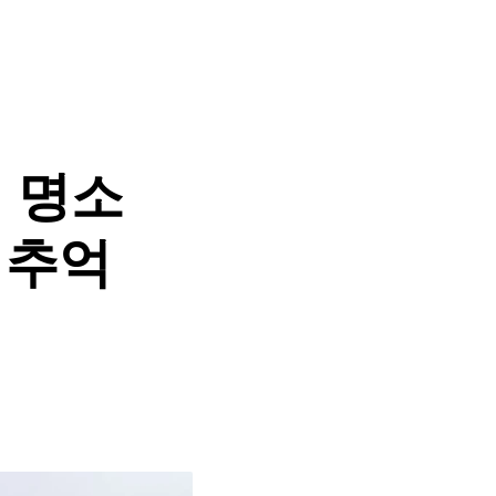
 명소
 추억