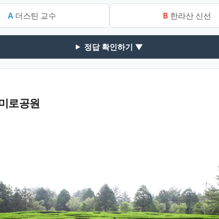
A
더스틴 교수
B
한라산 신선
정답 확인하기 ▼
미로공원