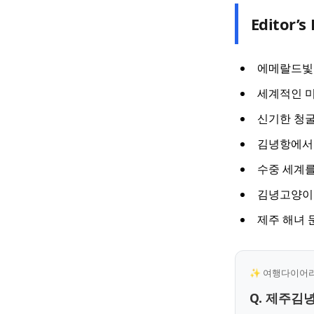
Editor’s 
에메랄드빛 
세계적인 
신기한 청굴
김녕항에서 
수중 세계를
김녕고양이왕
제주 해녀 
✨ 여행다이어리 
Q. 제주김