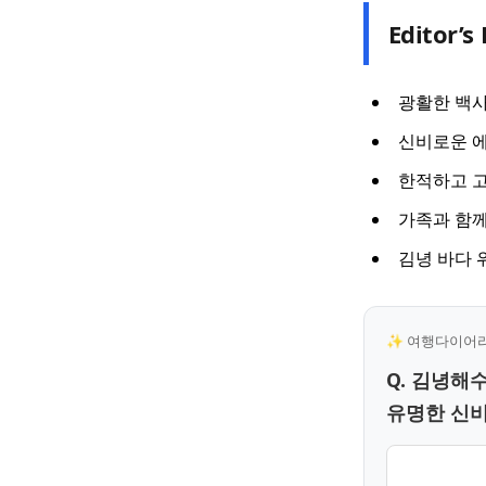
Editor’s 
광활한 백사
신비로운 
한적하고 고
가족과 함께
김녕 바다 
✨ 여행다이어리 
Q. 김녕해
유명한 신비