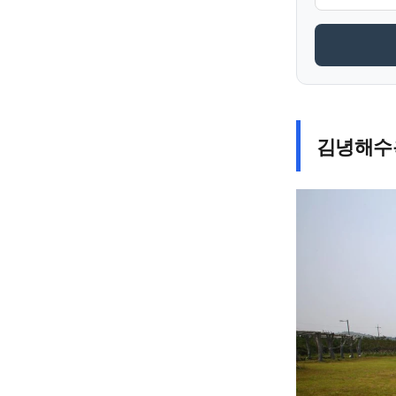
김녕해수욕