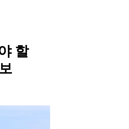
야 할
정보