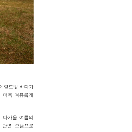
에메랄드빛 바다가
어 더욱 여유롭게
곧 다가올 여름의
도 단연 으뜸으로