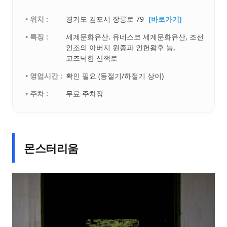
• 위치 :
경기도 김포시 장릉로 79
[바로가기]
• 특징 :
세계문화유산. 유네스코 세계문화유산, 조선
인조의 아버지 원종과 인헌왕후 능,
고즈넉한 산책로
• 영업시간 :
확인 필요 (동절기/하절기 상이)
• 주차 :
무료 주차장
몬스터리움