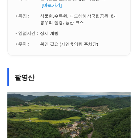
[바로가기]
• 특징 :
식물원,수목원. 다도해해상국립공원, 8개
봉우리 절경, 등산 코스
• 영업시간 :
상시 개방
• 주차 :
확인 필요 (자연휴양림 주차장)
팔영산