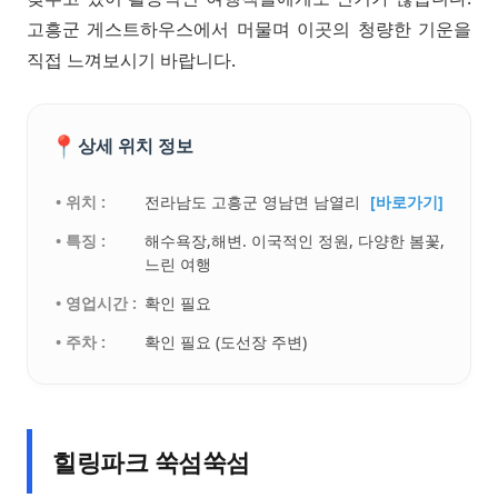
고흥군 게스트하우스에서 머물며 이곳의 청량한 기운을
직접 느껴보시기 바랍니다.
📍
상세 위치 정보
• 위치 :
전라남도 고흥군 영남면 남열리
[바로가기]
• 특징 :
해수욕장,해변. 이국적인 정원, 다양한 봄꽃,
느린 여행
• 영업시간 :
확인 필요
• 주차 :
확인 필요 (도선장 주변)
힐링파크 쑥섬쑥섬