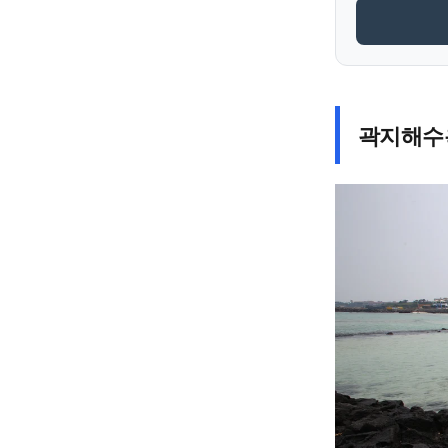
곽지해수욕