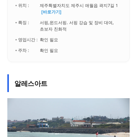
• 위치 :
제주특별자치도 제주시 애월읍 곽지7길 1
[바로가기]
• 특징 :
서핑,윈드서핑. 서핑 강습 및 장비 대여,
초보자 친화적
• 영업시간 :
확인 필요
• 주차 :
확인 필요
알레스아트