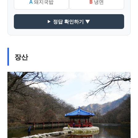
A
돼지국밥
B
냉면
정답 확인하기 ▼
장산