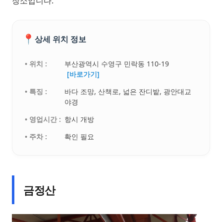
장소입니다.
📍
상세 위치 정보
• 위치 :
부산광역시 수영구 민락동 110-19
[바로가기]
• 특징 :
바다 조망, 산책로, 넓은 잔디밭, 광안대교
야경
• 영업시간 :
항시 개방
• 주차 :
확인 필요
금정산