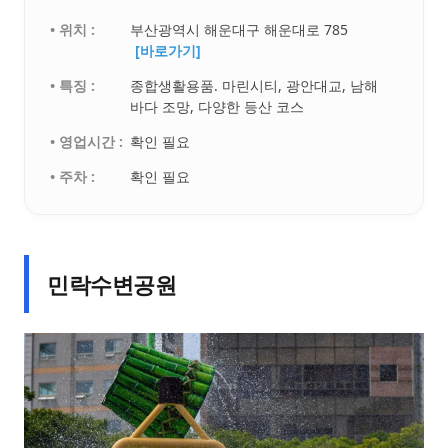
• 위치 :
부산광역시 해운대구 해운대로 785
[바로가기]
• 특징 :
종합생활용품. 마린시티, 광안대교, 남해
바다 조망, 다양한 등산 코스
• 영업시간 :
확인 필요
• 주차 :
확인 필요
민락수변공원