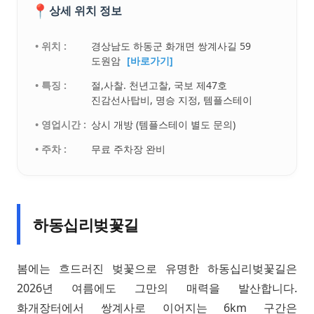
📍
상세 위치 정보
• 위치 :
경상남도 하동군 화개면 쌍계사길 59
도원암
[바로가기]
• 특징 :
절,사찰. 천년고찰, 국보 제47호
진감선사탑비, 명승 지정, 템플스테이
• 영업시간 :
상시 개방 (템플스테이 별도 문의)
• 주차 :
무료 주차장 완비
하동십리벚꽃길
봄에는 흐드러진 벚꽃으로 유명한 하동십리벚꽃길은
2026년 여름에도 그만의 매력을 발산합니다.
화개장터에서 쌍계사로 이어지는 6km 구간은