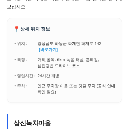
보십시오.
📍
상세 위치 정보
• 위치 :
경상남도 하동군 화개면 화개로 142
[바로가기]
• 특징 :
거리,골목. 6km 녹음 터널, 혼례길,
섬진강변 드라이브 코스
• 영업시간 :
24시간 개방
• 주차 :
인근 주차장 이용 또는 갓길 주차 (공식 안내
확인 필요)
삼신녹차마을