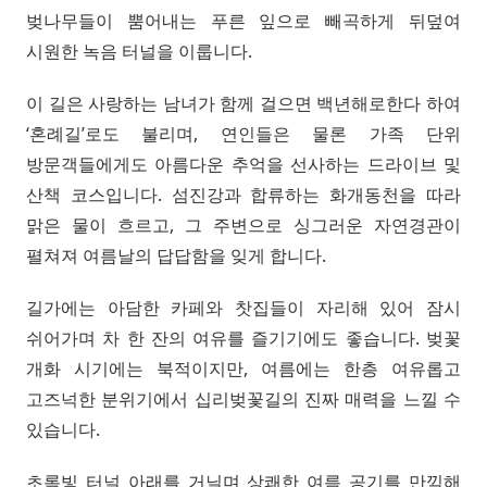
벚나무들이 뿜어내는 푸른 잎으로 빼곡하게 뒤덮여
시원한 녹음 터널을 이룹니다.
이 길은 사랑하는 남녀가 함께 걸으면 백년해로한다 하여
‘혼례길’로도 불리며, 연인들은 물론 가족 단위
방문객들에게도 아름다운 추억을 선사하는 드라이브 및
산책 코스입니다. 섬진강과 합류하는 화개동천을 따라
맑은 물이 흐르고, 그 주변으로 싱그러운 자연경관이
펼쳐져 여름날의 답답함을 잊게 합니다.
길가에는 아담한 카페와 찻집들이 자리해 있어 잠시
쉬어가며 차 한 잔의 여유를 즐기기에도 좋습니다. 벚꽃
개화 시기에는 북적이지만, 여름에는 한층 여유롭고
고즈넉한 분위기에서 십리벚꽃길의 진짜 매력을 느낄 수
있습니다.
초록빛 터널 아래를 거닐며 상쾌한 여름 공기를 만끽해