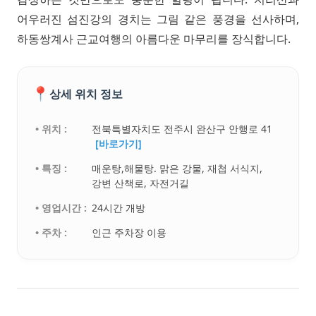
어우러진 섬진강의 경치는 그림 같은 풍경을 선사하며,
하동쌍계사 근교여행의 아름다운 마무리를 장식합니다.
📍
상세 위치 정보
• 위치 :
전북특별자치도 전주시 완산구 안행로 41
[바로가기]
• 특징 :
매운탕,해물탕. 맑은 강물, 재첩 서식지,
강변 산책로, 자전거길
• 영업시간 :
24시간 개방
• 주차 :
인근 주차장 이용