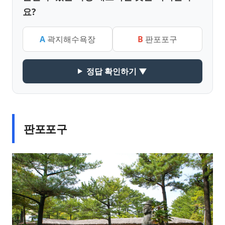
요?
A
곽지해수욕장
B
판포포구
정답 확인하기 ▼
판포포구