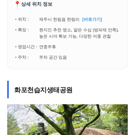
📍
상세 위치 정보
• 위치 :
제주시 한림읍 한림리
[바로가기]
• 특징 :
현지인 추천 명소, 얕은 수심 (방파제 안쪽),
높은 시야 확보 가능, 다양한 어종 관찰
• 영업시간 :
연중무휴
• 주차 :
주차 공간 있음
화포천습지생태공원