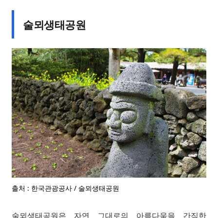
술뫼생태공원
출처 : 한국관광공사 / 술뫼생태공원
술뫼생태공원은 자연 그대로의 아름다움을 간직한