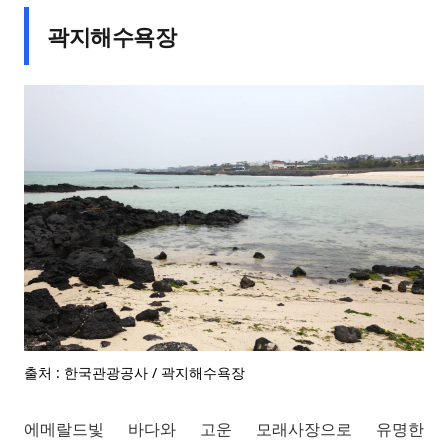
곽지해수욕장
출처 : 한국관광공사 / 곽지해수욕장
에메랄드빛 바다와 고운 모래사장으로 유명한