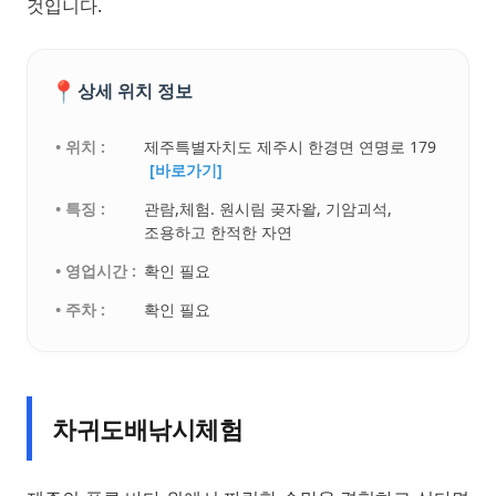
것입니다.
📍
상세 위치 정보
• 위치 :
제주특별자치도 제주시 한경면 연명로 179
[바로가기]
• 특징 :
관람,체험. 원시림 곶자왈, 기암괴석,
조용하고 한적한 자연
• 영업시간 :
확인 필요
• 주차 :
확인 필요
차귀도배낚시체험