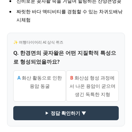
신비로운 곶자왈 속을 거닐며 힐링하는 산양큰엉곶
짜릿한 바다 액티비티를 경험할 수 있는 차귀도배낚
시체험
✨ 여행다이어리 AI 상식 퀴즈
Q. 한경면의 곶자왈은 어떤 지질학적 특성으
로 형성되었을까요?
A
화산 활동으로 인한
B
화산섬 형성 과정에
용암 동굴
서 나온 용암이 굳으며
생긴 독특한 지형
정답 확인하기 ▼