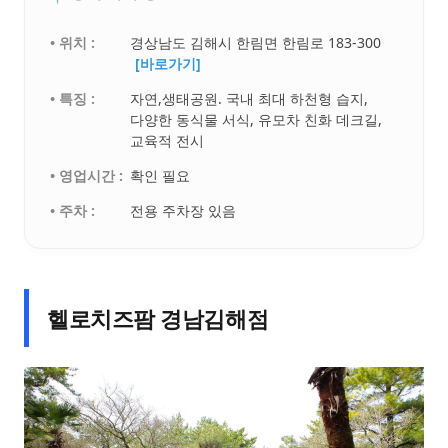
• 위치 :
경상남도 김해시 한림면 한림로 183-300
[바로가기]
• 특징 :
자연,생태공원. 국내 최대 하천형 습지,
다양한 동식물 서식, 유모차 친화 데크길,
교육적 전시
• 영업시간 :
확인 필요
• 주차 :
전용 주차장 있음
헬로치즈팜 경남김해점