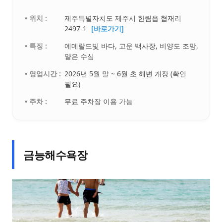
• 위치 :
제주특별자치도 제주시 한림읍 협재리
2497-1
[바로가기]
• 특징 :
에메랄드빛 바다, 고운 백사장, 비양도 조망,
얕은 수심
• 영업시간 :
2026년 5월 말 ~ 6월 초 해변 개장 (확인
필요)
• 주차 :
무료 주차장 이용 가능
금능해수욕장