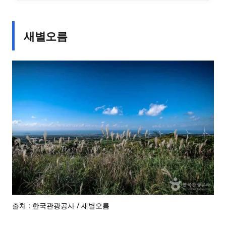
새별오름
출처 : 한국관광공사 / 새별오름