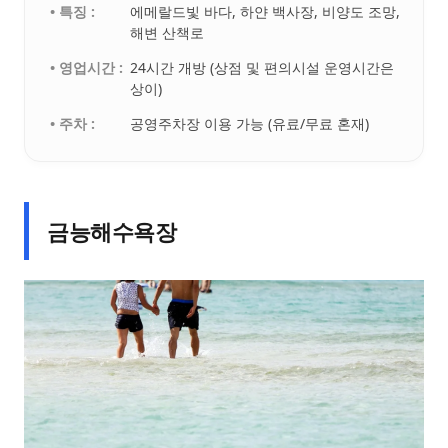
• 특징 :
에메랄드빛 바다, 하얀 백사장, 비양도 조망,
해변 산책로
• 영업시간 :
24시간 개방 (상점 및 편의시설 운영시간은
상이)
• 주차 :
공영주차장 이용 가능 (유료/무료 혼재)
금능해수욕장