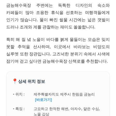
금능해수욕장 주변에는 독특한 디자인의 숙소와
카페들이 많아 조용한 휴식을 선호하는 여행객들에게
인기가 많습니다. 물이 빠진 썰물 시간에는 넓은 갯벌이
드러나 조개와 게를 관찰하는 재미도 쏠쏠합니다.
특히 해 질 녘 노을이 바다를 붉게 물들이는 모습은 잊지
못할 추억을 선사하며, 이곳에서 바라보는 비양도의
실루엣 또한 장관입니다. 고즈넉한 분위기 속에서 사색에
잠기며 걷고 싶다면 금능해수욕장 산책로를 추천합니다.
📍
상세 위치 정보
• 위치 :
제주특별자치도 제주시 한림읍 금능리
[바로가기]
• 특징 :
고요하고 한적한 해변, 야자수, 얕은 수심,
노을 감상