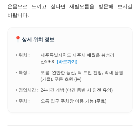
온몸으로 느끼고 싶다면 새별오름을 방문해 보시길
바랍니다.
📍
상세 위치 정보
• 위치 :
제주특별자치도 제주시 애월읍 봉성리
산59-8
[바로가기]
• 특징 :
오름. 완만한 능선, 탁 트인 전망, 억새 물결
(가을), 푸른 초원 (봄)
• 영업시간 :
24시간 개방 (야간 등반 시 안전 유의)
• 주차 :
오름 입구 주차장 이용 가능 (무료)