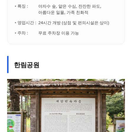
• 특징 :
야자수 숲, 얕은 수심, 잔잔한 파도,
아름다운 일몰, 가족 친화적
• 영업시간 :
24시간 개방 (상점 및 편의시설은 상이)
• 주차 :
무료 주차장 이용 가능
한림공원