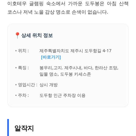
이호테우 글램핑 숙소에서 가까운 도두봉은 아침 산책
코스나 저녁 노을 감상 명소로 손색이 없습니다.
📍
상세 위치 정보
• 위치 :
제주특별자치도 제주시 도두항길 4-17
[바로가기]
• 특징 :
봉우리,고지. 제주시내, 바다, 한라산 조망,
일몰 명소, 도두봉 키세스존
• 영업시간 :
상시 개방
• 주차 :
도두항 인근 주차장 이용
알작지