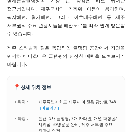
별헤는밤글램핑의 가장 큰 장점은 바로 뛰어난
접근성입니다. 제주공항과 가까워 이동이 용이하며,
곽지해변, 협재해변, 그리고 이호테우해변 등 제주
서부권의 주요 관광지들을 해안도로를 따라 쉽게 방문할
수 있습니다.
제주 스타빌과 같은 독립적인 글램핑 공간에서 자연을
만끽하며 이호테우 글램핑의 진정한 매력을 느껴보시기
바랍니다.
📍
상세 위치 정보
• 위치 :
제주특별자치도 제주시 애월읍 광상로 348
[바로가기]
• 특징 :
펜션. 5개 글램핑, 2개 카라반, 개별 화장실/
샤워실, 주방용품 완비, 제주 서부권 주요
관광지 인접