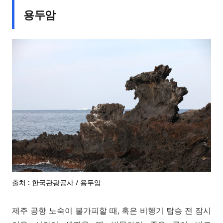
용두암
출처 : 한국관광공사 / 용두암
제주 공항 노숙이 불가피할 때, 혹은 비행기 탑승 전 잠시