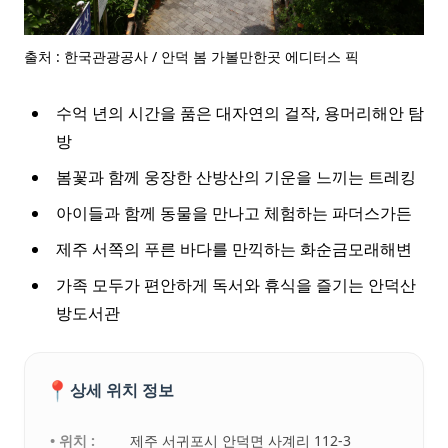
출처 : 한국관광공사 / 안덕 봄 가볼만한곳 에디터스 픽
수억 년의 시간을 품은 대자연의 걸작, 용머리해안 탐
방
봄꽃과 함께 웅장한 산방산의 기운을 느끼는 트레킹
아이들과 함께 동물을 만나고 체험하는 파더스가든
제주 서쪽의 푸른 바다를 만끽하는 화순금모래해변
가족 모두가 편안하게 독서와 휴식을 즐기는 안덕산
방도서관
📍
상세 위치 정보
• 위치 :
제주 서귀포시 안덕면 사계리 112-3