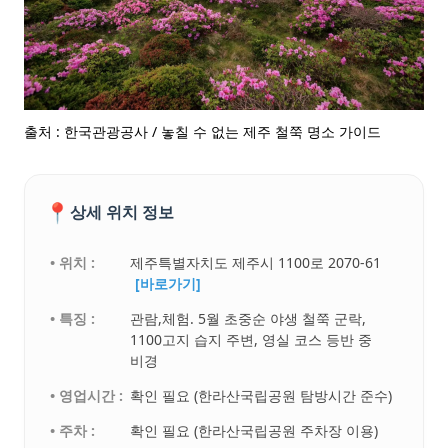
출처 : 한국관광공사 / 놓칠 수 없는 제주 철쭉 명소 가이드
📍
상세 위치 정보
• 위치 :
제주특별자치도 제주시 1100로 2070-61
[바로가기]
• 특징 :
관람,체험. 5월 초중순 야생 철쭉 군락,
1100고지 습지 주변, 영실 코스 등반 중
비경
• 영업시간 :
확인 필요 (한라산국립공원 탐방시간 준수)
• 주차 :
확인 필요 (한라산국립공원 주차장 이용)