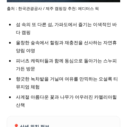
출처 : 한국관광공사 / 제주 캠핑장 추천: 에디터스 픽
섬 속의 또 다른 섬, 가파도에서 즐기는 이색적인 바
다 캠핑
울창한 숲속에서 힐링과 재충전을 선사하는 자연휴
양림 야영
피너츠 캐릭터들과 함께 동심으로 돌아가는 스누피
가든 방문
향긋한 녹차밭을 거닐며 여유를 만끽하는 오설록 티
뮤지엄 체험
사계절 아름다운 꽃과 나무가 어우러진 카멜리아힐
산책
📍
상세 위치 정보