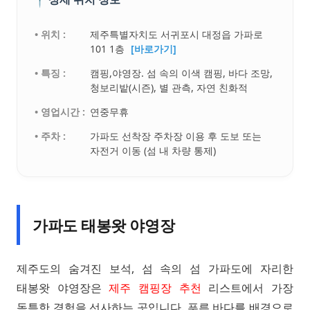
• 위치 :
제주특별자치도 서귀포시 대정읍 가파로
101 1층
[바로가기]
• 특징 :
캠핑,야영장. 섬 속의 이색 캠핑, 바다 조망,
청보리밭(시즌), 별 관측, 자연 친화적
• 영업시간 :
연중무휴
• 주차 :
가파도 선착장 주차장 이용 후 도보 또는
자전거 이동 (섬 내 차량 통제)
가파도 태봉왓 야영장
제주도의 숨겨진 보석, 섬 속의 섬 가파도에 자리한
태봉왓 야영장은
제주 캠핑장 추천
리스트에서 가장
독특한 경험을 선사하는 곳입니다. 푸른 바다를 배경으로