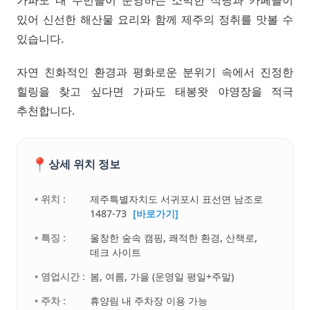
있어 신선한 해산물 요리와 함께 제주의 정취를 맛볼 수
있습니다.
자연 친화적인 환경과 평화로운 분위기 속에서 진정한
힐링을 찾고 싶다면 가파도 태봉왓 야영장을 적극
추천합니다.
📍
상세 위치 정보
• 위치 :
제주특별자치도 서귀포시 표선면 남조로
1487-73
[바로가기]
• 특징 :
울창한 숲속 캠핑, 쾌적한 환경, 산책로,
데크 사이트
• 영업시간 :
봄, 여름, 가을 (운영일 평일+주말)
• 주차 :
휴양림 내 주차장 이용 가능