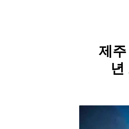
제주 
년