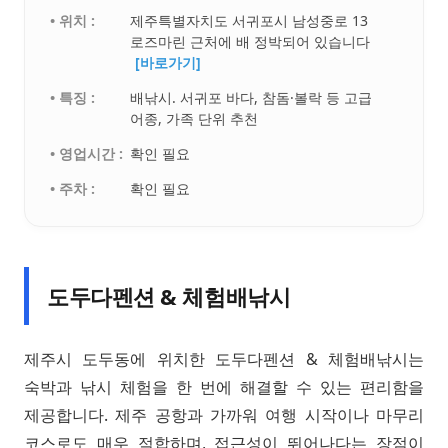
• 위치 :
제주특별자치도 서귀포시 남성중로 13
로즈마린 근처에 배 정박되어 있습니다
[바로가기]
• 특징 :
배낚시. 서귀포 바다, 참돔·볼락 등 고급
어종, 가족 단위 추천
• 영업시간 :
확인 필요
• 주차 :
확인 필요
도두다펜션 & 체험배낚시
제주시 도두동에 위치한 도두다펜션 & 체험배낚시는
숙박과 낚시 체험을 한 번에 해결할 수 있는 편리함을
제공합니다. 제주 공항과 가까워 여행 시작이나 마무리
코스로도 매우 적합하며, 접근성이 뛰어나다는 장점이