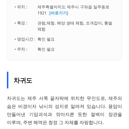
• 위치 :
제주특별자치도 제주시 구좌읍 일주동로
1921
[바로가기]
• 특징 :
관람,체험. 해양 생태 체험, 조개잡이, 통발
체험
• 영업시간 :
확인 필요
• 주차 :
확인 필요
차귀도
차귀도는 제주 서쪽 끝자락에 위치한 무인도로, 제주의
숨은 비경이자 낚시의 성지로 알려져 있습니다. 용암이
만들어낸 기암괴석과 깎아지른 듯한 절벽이 장관을
이루며, 주변 해역은 청정 그 자체를 자랑합니다.