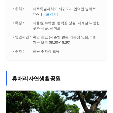
• 위치 :
제주특별자치도 서귀포시 안덕면 병악로
166
[바로가기]
• 특징 :
식물원,수목원. 동백꽃 정원, 사계절 다양한
꽃과 식물, 산책로
• 영업시간 :
확인 필요 (시즌별 변동 가능성 있음, 5월
기준 보통 08:30~18:30)
• 주차 :
전용 주차장 보유
휴애리자연생활공원