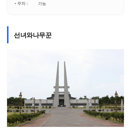
• 주차 :
가능
선녀와나무꾼