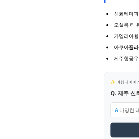
신화테마파크
오설록 티 
카멜리아힐:
아쿠아플라넷
제주항공우주
✨ 여행다이어리 
Q. 제주 
A
다양한 