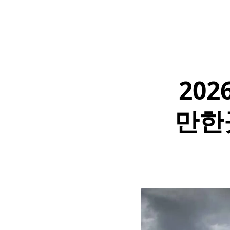
20
만한곳