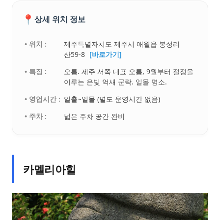
📍
상세 위치 정보
• 위치 :
제주특별자치도 제주시 애월읍 봉성리
산59-8
[바로가기]
• 특징 :
오름. 제주 서쪽 대표 오름, 9월부터 절정을
이루는 은빛 억새 군락. 일몰 명소.
• 영업시간 :
일출~일몰 (별도 운영시간 없음)
• 주차 :
넓은 주차 공간 완비
카멜리아힐