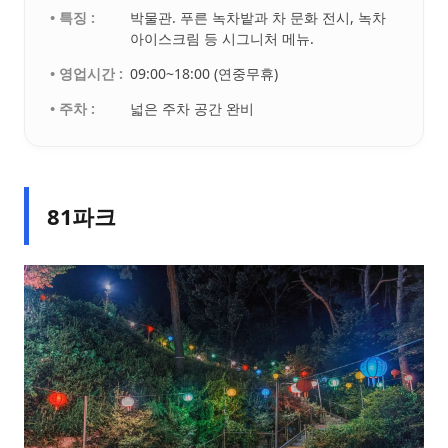
• 특징 :
박물관. 푸른 녹차밭과 차 문화 전시, 녹차
아이스크림 등 시그니처 메뉴.
• 영업시간 :
09:00~18:00 (연중무휴)
• 주차 :
넓은 주차 공간 완비
81파크