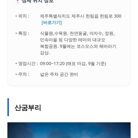
📍
상세 위치 정보
• 위치 :
제주특별자치도 제주시 한림읍 한림로 300
[바로가기]
• 특징 :
식물원,수목원. 천연동굴, 야자수, 정원,
민속마을 등 다양한 테마의 대규모
복합공원. 9월에는 코스모스와 해바라기
감상.
• 영업시간 :
09:00~17:20 (매표 마감, 9월 기준)
• 주차 :
넓은 주차 공간 완비
산굼부리