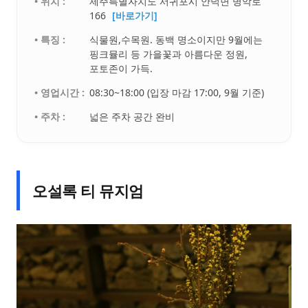
• 위치 :
제주특별자치도 서귀포시 안덕면 병악로
166
[바로가기]
• 특징 :
식물원,수목원. 동백 명소이지만 9월에는
핑크뮬리 등 가을꽃과 아름다운 정원,
포토존이 가득.
• 영업시간 :
08:30~18:00 (입장 마감 17:00, 9월 기준)
• 주차 :
넓은 주차 공간 완비
오설록 티 뮤지엄