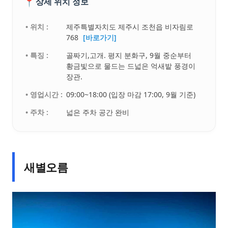
📍
상세 위치 정보
• 위치 :
제주특별자치도 제주시 조천읍 비자림로
768
[바로가기]
• 특징 :
골짜기,고개. 평지 분화구, 9월 중순부터
황금빛으로 물드는 드넓은 억새밭 풍경이
장관.
• 영업시간 :
09:00~18:00 (입장 마감 17:00, 9월 기준)
• 주차 :
넓은 주차 공간 완비
새별오름