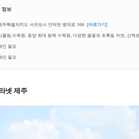
 정보
제주특별자치도 서귀포시 안덕면 병악로 166
[바로가기]
식물원,수목원. 동양 최대 동백 수목원, 다양한 봄꽃과 초록빛 자연, 산책
확인 필요
확인 필요
라넷 제주