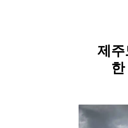
제주도
한