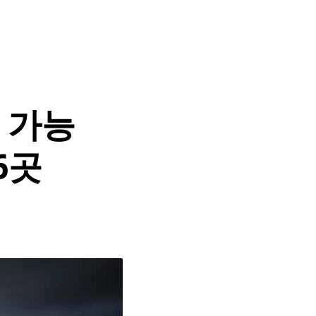
속 가능
6곳