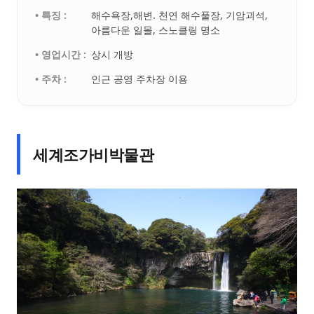
• 특징 :
해수욕장,해변. 천연 해수풀장, 기암괴석,
아름다운 일몰, 스노클링 명소
• 영업시간 :
상시 개방
• 주차 :
인근 공영 주차장 이용
세계조가비박물관