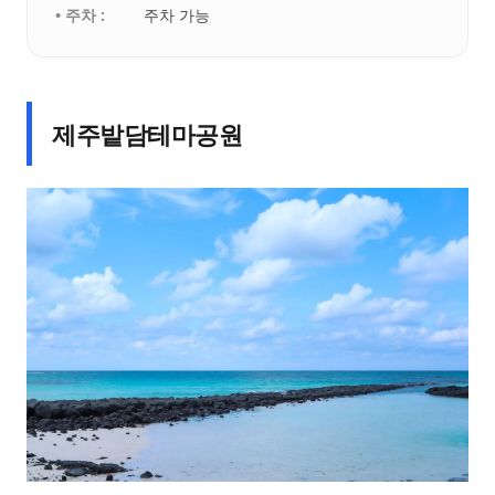
• 주차 :
주차 가능
제주밭담테마공원