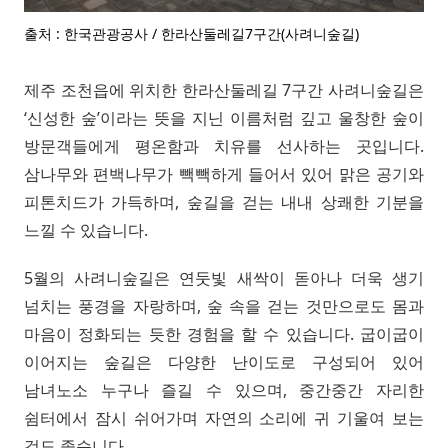
출처 : 한국관광공사 / 한라산둘레길7구간(사려니숲길)
제주 조천읍에 위치한 한라산둘레길 7구간 사려니숲길은
‘신성한 숲’이라는 뜻을 지닌 이름처럼 깊고 울창한 숲이
방문객들에게 평온함과 치유를 선사하는 곳입니다.
삼나무와 편백나무가 빽빽하게 들어서 있어 맑은 공기와
피톤치드가 가득하며, 숲길을 걷는 내내 상쾌한 기분을
느낄 수 있습니다.
5월의 사려니숲길은 연둣빛 새싹이 돋아나 더욱 생기
넘치는 풍경을 자랑하며, 숲 속을 걷는 것만으로도 몸과
마음이 정화되는 듯한 경험을 할 수 있습니다. 굽이굽이
이어지는 숲길은 다양한 난이도로 구성되어 있어
남녀노소 누구나 즐길 수 있으며, 중간중간 자리한
쉼터에서 잠시 쉬어가며 자연의 소리에 귀 기울여 보는
것도 좋습니다.