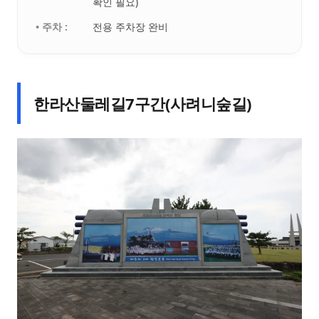
확인 필요)
• 주차 :
전용 주차장 완비
한라산둘레길7구간(사려니숲길)