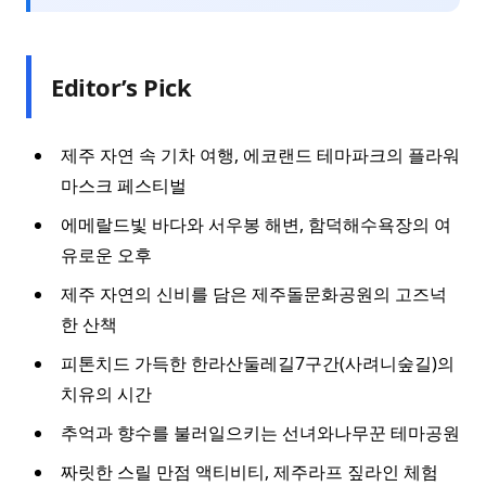
Editor’s Pick
제주 자연 속 기차 여행, 에코랜드 테마파크의 플라워
마스크 페스티벌
에메랄드빛 바다와 서우봉 해변, 함덕해수욕장의 여
유로운 오후
제주 자연의 신비를 담은 제주돌문화공원의 고즈넉
한 산책
피톤치드 가득한 한라산둘레길7구간(사려니숲길)의
치유의 시간
추억과 향수를 불러일으키는 선녀와나무꾼 테마공원
짜릿한 스릴 만점 액티비티, 제주라프 짚라인 체험