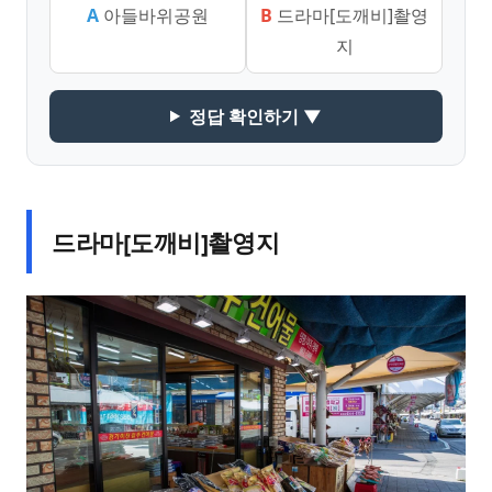
A
아들바위공원
B
드라마[도깨비]촬영
지
정답 확인하기 ▼
드라마[도깨비]촬영지