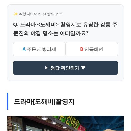
✨ 여행다이어리 AI 상식 퀴즈
Q. 드라마 <도깨비> 촬영지로 유명한 강릉 주
문진의 야경 명소는 어디일까요?
A
주문진 방파제
B
안목해변
정답 확인하기 ▼
드라마[도깨비]촬영지