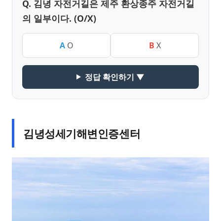
Q. 김녕 자전거길은 제주 환상종주 자전거길
의 일부이다. (O/X)
A
O
B
X
정답 확인하기 ▼
김녕성세기해변인증센터